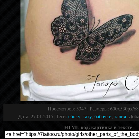
Просмотров
: 5347 |
Размеры
: 600x530px/6
Дата
: 27.01.2015
|
Теги
:
сбоку
,
тату
,
бабочки
,
талия
|
Доба
HTML код: картинка в тексте