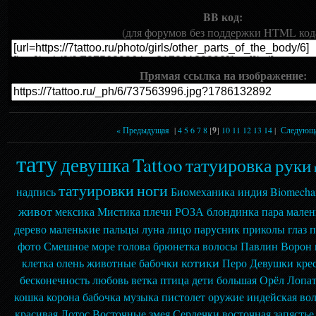
BB код:
(для форумов без поддержки HTML код
Прямая ссылка на изображение:
« Предыдущая
|
4
5
6
7
8
[
9
]
10
11
12
13
14
|
Следующ
тату
девушка
Tattoo
татуировка
руки
татуировки
ноги
надпись
Биомеханика
индия
Biomecha
живот
мексика
Мистика
плечи
РОЗА
блондинка
пара
мален
дерево
маленькие
пальцы
луна
лицо
парусник
приколы
глаз
п
фото
Смешное
море
голова
брюнетка
волосы
Павлин
Ворон
котики
клетка
олень
животные
бабочки
Перо
Девушки
кре
бесконечность
любовь
ветка
птица
дети
большая
Орёл
Лопа
кошка
корона
бабочка
музыка
пистолет
оружие
индейская
во
красивая
Лотос
Восточные
змея
Сердечки
восточная
запястье