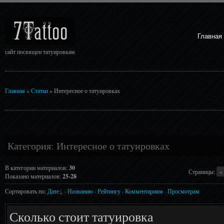
7Tattoo
Главная
сайт посвящен татуировкам
Главная
»
Статьи
» Интересное о татуировках
Категория: Интересное о татуировках
В категории материалов
:
30
Страницы
:
«
Показано материалов
:
25-28
Сортировать по
:
Дате
·
Названию
·
Рейтингу
·
Комментариям
·
Просмотрам
Сколько стоит татуировка