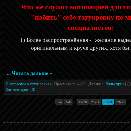
Что же служит мотивацией для то
"набить" себе татуировку по 
специалистов:
1) Более распространённая - желание выде
оригинальным и круче других, хотя бы
... Читать дальше »
Интересное о татуировках
| Просмотров: 4429 | Добавил:
Валькирия
| Д
Комментарии (0)
1-4
5-8
...
17-20
21-24
25-28
29-30